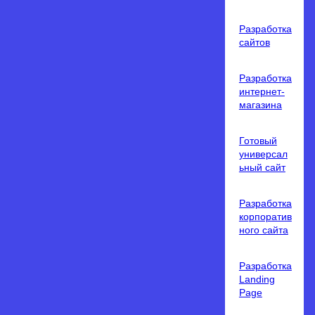
Разработка
сайтов
Разработка
интернет-
магазина
Готовый
универсал
ьный сайт
Разработка
корпоратив
ного сайта
Разработка
Landing
Page