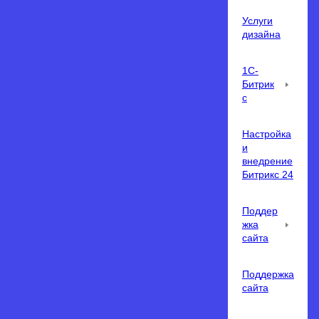
Услуги
дизайна
1С-
Битрик
с
Настройка
и
внедрение
Битрикс 24
Поддер
жка
сайта
Поддержка
сайта