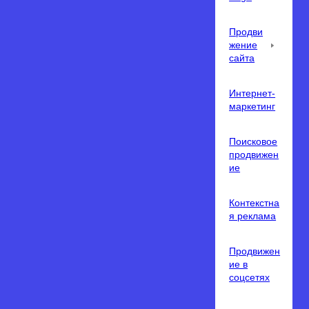
Продви
жение
сайта
Интернет-
маркетинг
Поисковое
продвижен
ие
Контекстна
я реклама
Продвижен
ие в
соцсетях