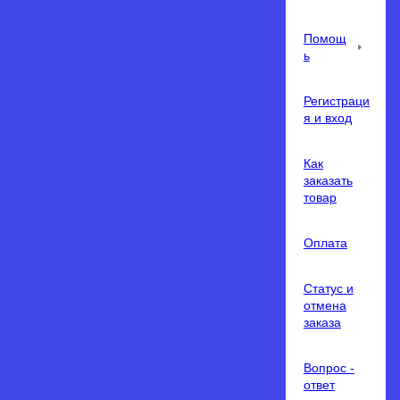
Помощ
ь
Регистраци
я и вход
Как
заказать
товар
Оплата
Статус и
отмена
заказа
Вопрос -
ответ