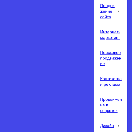
Продви
жение
сайта
Интернет-
маркетинг
Поисковое
продвижен
ие
Контекстна
я реклама
Продвижен
ие в
соцсетях
Дизайн