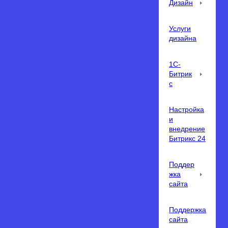
Дизайн
Услуги
дизайна
1С-
Битрик
с
Настройка
и
внедрение
Битрикс 24
Поддер
жка
сайта
Поддержка
сайта