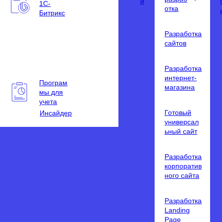
и
1С-
отка
Битрикс
Разработка
сайтов
Разработка
интернет-
Програм
магазина
мы для
учета
Готовый
Инсайдер
универсал
ьный сайт
Разработка
корпоратив
ного сайта
Разработка
Landing
Page