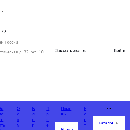
-72
ей России
Заказать звонок
Войти
тическая д. 32, оф. 10
За
О
Б
П
Помо
К
по
к
л
р
щь
о
лн
о
о
о
н
Каталог
ить
м
г
е
т
Регист