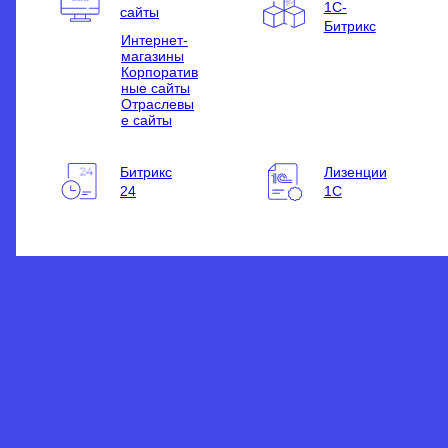
1С-
сайты
Битрикс
Интернет-
магазины
Корпоратив
ные сайты
Отраслевы
е сайты
Битрикс
Лизенции
24
1С