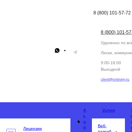
8 (800) 101-57-72
8 (800) 101-57
Удаленно по вс
Лиски, коммунис
9:00-18:00
Выходной
client@onlinely.ru
А
Услуги
к
ц
Веб-
и
Лицензии
разраб