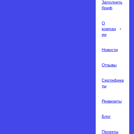
Заполнить
бриф
О
компан
ии
Новости
Отзывы
Сертифика
ты
Реквизиты
Блог
Проекты