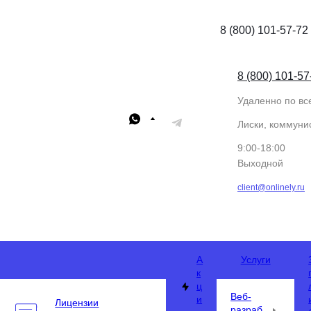
8 (800) 101-57-72
8 (800) 101-57
Удаленно по вс
Лиски, коммунис
9:00-18:00
Выходной
client@onlinely.ru
А
Услуги
к
ц
Веб-
и
Лицензии
разраб