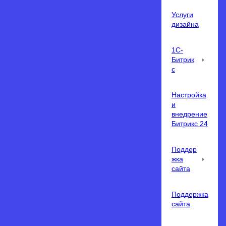
Услуги
дизайна
1С-
Битрик
с
Настройка
и
внедрение
Битрикс 24
Поддер
жка
сайта
Поддержка
сайта