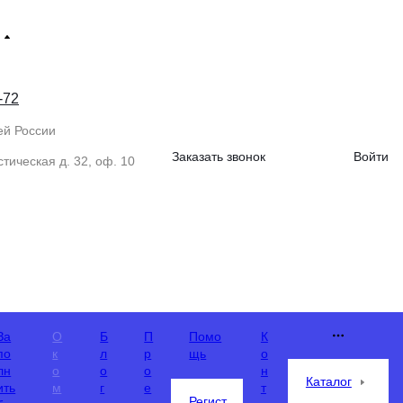
-72
ей России
Заказать звонок
Войти
тическая д. 32, оф. 10
За
О
Б
П
Помо
К
по
к
л
р
щь
о
лн
о
о
о
н
Каталог
ить
м
г
е
т
Регист