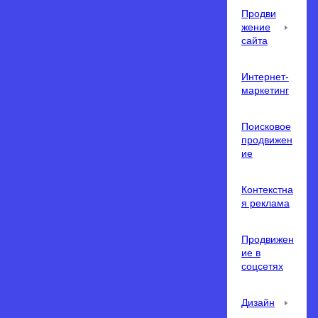
Продви
жение
сайта
Интернет-
маркетинг
Поисковое
продвижен
ие
Контекстна
я реклама
Продвижен
ие в
соцсетях
Дизайн