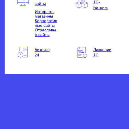
1С-
сайты
Битрикс
Интернет-
магазины
Корпоратив
ные сайты
Отраслевы
е сайты
Битрикс
Лизенции
24
1С