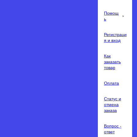
Помощ
ь
Регистраци
я и вход
Как
заказать
товар
Оплата
Статус и
отмена
заказа
Вопрос -
ответ