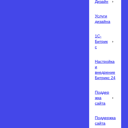
Дизайн
Услуги
дизайна
1С-
Битрик
с
Настройка
и
внедрение
Битрикс 24
Поддер
жка
сайта
Поддержка
сайта