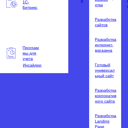
и
1С-
отка
Битрикс
Разработка
сайтов
Разработка
интернет-
Програм
магазина
мы для
учета
Готовый
Инсайдер
универсал
ьный сайт
Разработка
корпоратив
ного сайта
Разработка
Landing
Page