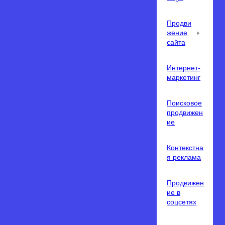
Продви
жение
сайта
Интернет-
маркетинг
Поисковое
продвижен
ие
Контекстна
я реклама
Продвижен
ие в
соцсетях